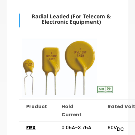
Radial Leaded (For Telecom &
Electronic Equipment)
Product
Hold
Rated Vol
Current
FRX
0.05A~3.75A
60V
DC