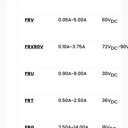
FRV
0.05A~5.00A
60V
DC
FRX90V
0.10A~3.75A
72V
~90
DC
FRU
0.90A~9.00A
30V
DC
FRT
0.50A~2.50A
36V
DC
FRG
2.50A~14.00A
16V